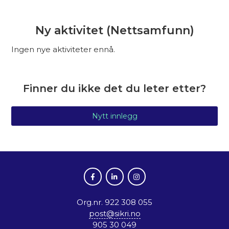
Ny aktivitet (Nettsamfunn)
Ingen nye aktiviteter ennå.
Finner du ikke det du leter etter?
Nytt innlegg
Org.nr. 922 308 055
post@sikri.no
905 30 049