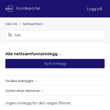
Kundeportal
Logg på
Nettsamfunn
Sikri AS
Nettsamfunn
Alle nettsamfunnsinnlegg
Nytt innlegg
Vis ikke planlagte
Sorter etter stemmer
Ingen innlegg for det valgte filteret