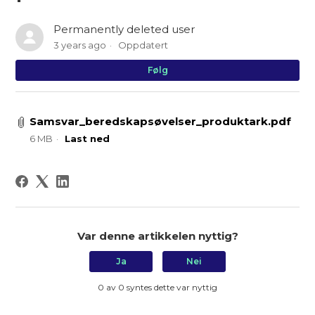
Permanently deleted user
3 years ago
Oppdatert
Fø
Følg
Samsvar_beredskapsøvelser_produktark.pdf
6 MB
Last ned
Var denne artikkelen nyttig?
Ja
Nei
0 av 0 syntes dette var nyttig