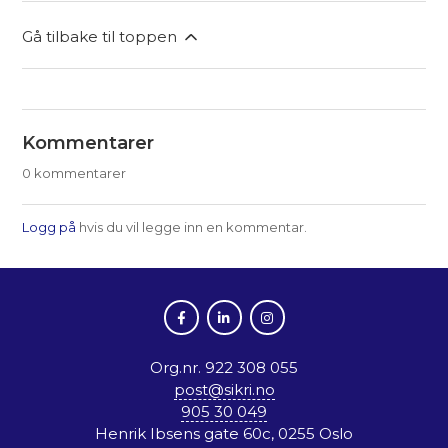
Gå tilbake til toppen
Kommentarer
0 kommentarer
Logg på
hvis du vil legge inn en kommentar.
Org.nr. 922 308 055
post@sikri.no
905 30 049
Henrik Ibsens gate 60c, 0255 Oslo